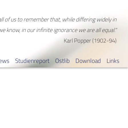
all of us to remember that, while differing widely in
 we know, in our infinite ignorance we are all equal."
Karl Popper (1902-94)
iews
Studienreport
Ostlib
Download
Links